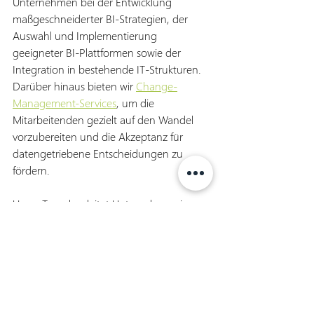
Unternehmen bei der Entwicklung 
maßgeschneiderter BI-Strategien, der 
Auswahl und Implementierung 
geeigneter BI-Plattformen sowie der 
Integration in bestehende IT-Strukturen. 
Darüber hinaus bieten wir 
Change-
Management-Services
, um die 
Mitarbeitenden gezielt auf den Wandel 
vorzubereiten und die Akzeptanz für 
datengetriebene Entscheidungen zu 
fördern.
Unser Team begleitet Unternehmen in 
jeder Phase – von der Analyse über die 
Umsetzung bis hin zur nachhaltigen 
Betriebsunterstützung. Mit unserer 
Expertise im Bereich 
Business Intelligence
helfen wir Ihnen, datenbasierte 
Entscheidungen effizient und zielgerichtet 