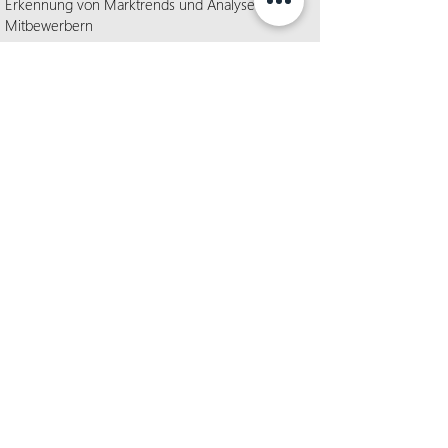
Erkennung von Marktrends und Analysen von
Mitbewerbern
Proaktive Risikominimierung durch
Überwachung von Geschäftsrisiken und
frühzeitige Erkennung potenzieller Probleme
Bessere Überwachung und Einhaltung von
Compliance- und Governance-Anforderungen
durch Identifizierung von Abweichungen und
potenziellen Risiken
KONTAKT
SIND SIE BEREIT, DEN
WANDEL ZU GESTALTEN?​
Nutzen Sie unsere Expertise, um Ihre